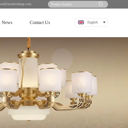
ond@modernlamp.com
News
Contact Us
English