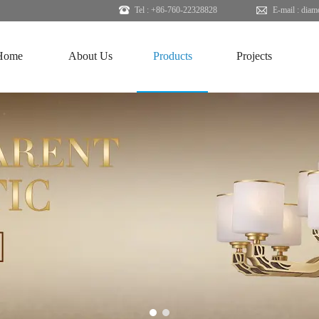
Tel : +86-760-22328828
E-mail :
diam
Home
About Us
Products
Projects
1
2